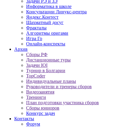
Задачи РЭ и ЗЭ
Информатика в школе
Консультации Линукс-центра
Яндекс.Контест
Шахматный досуг
Фракталы
Алгоритмы оригами
Игра Го
Онлайн-конспекты
Архив
Сборы РФ
Дистанционные туры
Задачи IOI
Турнир в Болгарии
TopCoder
Индивидуальные планы
Руководители и тренеры сборов
Видеозанятия
Тренинги
План подготовки участника сборов
Сборы юниоров
Конкурс задач
Контакты
Форум