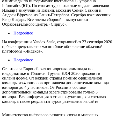
олимпиады по информатике International Olympiad in
Informatics (IOI). По итогам туров золотые медали завоевали
Ильдар Гайнуллин из Казани, москвич Семен Савкин и
Андрей Ефремов из Санкт-Петербрга. Серебро взял москвич
Егор Лифарь. Все члены сборной – выпускники
Образовательного центра «Сириус».
Подробнее
На кон­фе­рен­ции Yandex Scale, от­кры­вшейся 23 сен­тября 2020
г., было представлено масштабное обновление облачной
платформы «Яндекса».
Подробнее
Стартовала Европейская юниорская олимпиада по
информатике в Тбилиси, Грузия. EJOI 2020 проходит в
онлайн форме. От каждой страны помимо официальной
команды из 4 юниоров приглашена дополнительно команда
юниоров до 4 участников. От России в составе
дополнительной команды зарегистрированы только 3
юниора. Вся информация о странах-учасницах и составах
команд, а также результаты туров размещены на сайте
Министерство цифрового развития, связи и массовых