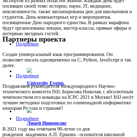
экспертов из разных областей знаний. Каждый день будет
посвящен своей теме: истории, науке, IT, медицине,
инклюзивности, также запланированы дни для школьников и
студентов, День компьютерных игр и мероприятия,
посвященные Дню народного единства. В рамках марафона
будут организованы лекции, мастер-классы, прямые эфиры и
интервью звездных гостей.
Партнеры проекта
Подробнее
Создан универсальный язык программирования. Он
позволяет писать одновременно на С, Python, JavaScript и так
далее.
Подробнее
University Events
Поздравляем руководителя Международного Научно-
технического комитета ISIJ, Борисова Николая, с абсолютным
чемпионством его команды на ICPC 2021 в Москве! ISIJ несёт
лучшие методики подготовки по олимпиадной информатике
юниорам России и странам!!
Подробнее
Лицей Иннополис
В 2021 году мы отмечаем 90-летие со дня
рождения академика А.П. Ершова - основателя школьной