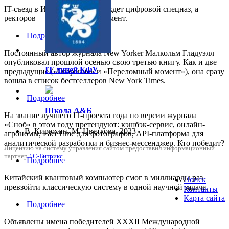
IT-съезд в Иннополисе: вузы ждет цифровой спецназ, а
ректоров — тотальный ассессмент.
Подробнее
Постоянный автор журнала New Yorker Малкольм Гладуэлл
опубликовал прошлой осенью свою третью книгу. Как и две
IT-лицей КФУ
предыдущие («Озарение» и «Переломный момент»), она сразу
вошла в список бестселлеров New York Times.
Подробнее
Школа А&Б
На звание лучшего IT-проекта года по версии журнала
«Сноб» в этом году претендуют: кэшбэк-сервис, онлайн-
В. Кирюхин, М. Цветкова, 2023
агрономы, FaceTime для фотографов, API-платформа для
аналитической разработки и бизнес-мессенджер. Кто победит?
Лицензию на систему управления сайтом предоставил информационный
партнер
1С-Битрикс
.
Подробнее
Китайский квантовый компьютер смог в миллиарды раз
Поиск
превзойти классическую систему в одной научной задаче.
Контакты
Карта сайта
Подробнее
Объявлены имена победителей XXXII Международной