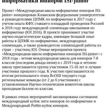
информатики юниоров ISI-junior
Проект «Международная школа информатики юниоров ISI-
junior» инициирован Казанским федеральным университетом
и руководителями ЦПМК по информатике в 2017 году с
учетом опыта КФУ, ставшего площадкой проведения Россией
в 2016 году международной олимпиады школьников по
информатике (IOI 2016). В проекте принимают участие
научно-педагогические кадры, имеющие большой опыт
работы в ЦПМК по информатике, международных
олимпиадах, а также руководители олимпиадной работы из
стран – участниц IOI. Очные мероприятия проекта
«Международная школа информатики юниоров ISI-junior»: с
2018 года - летняя международная школа для юниоров 7-8
классов (последняя декада июня) и с 2019 года в летнюю
школу приглашается группа участников 15-16 лет и лучшие
участники прошлого года. К участию приглашаются по
итогам регионального этапа ВсОШ текущего года
региональные команды (от 2 до 6 участников) с
установленным Научно-техническим комитетом школы
проходным баллом по классам.
В рамках очных мероприятий запланированы состязания:
международный кубок лиги юниоров по информатике и
Международный Роббо-кубок юниоров.