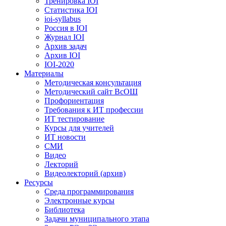
Тренировка IOI
Статистика IOI
ioi-syllabus
Россия в IOI
Журнал IOI
Архив задач
Архив IOI
IOI-2020
Материалы
Методическая консультация
Методический сайт ВсОШ
Профориентация
Требования к ИТ профессии
ИТ тестирование
Курсы для учителей
ИТ новости
СМИ
Видео
Лекторий
Видеолекторий (архив)
Ресурсы
Среда программирования
Электронные курсы
Библиотека
Задачи муниципального этапа