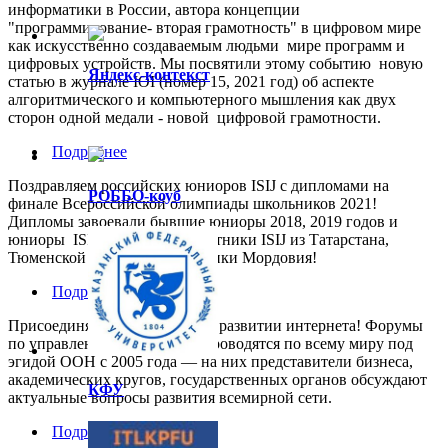
информатики в России, автора концепции
"программирование- вторая грамотность" в цифровом мире
как искусственно создаваемым людьми мире программ и
цифровых устройств. Мы посвятили этому событию новую
Яндекс-контекст
статью в журнале IOI (номер 15, 2021 год) об аспекте
алгоритмического и компьютерного мышления как двух
сторон одной медали - новой цифровой грамотности.
Подробнее
Поздравляем российских юниоров ISIJ с дипломами на
РОББО-коуб
финале Всероссийской олимпиады школьников 2021!
Дипломы завоевали бывшие юниоры 2018, 2019 годов и
юниоры ISIJ 2020 года - участники ISIJ из Татарстана,
Тюменской области, Республики Мордовия!
Подробнее
Присоединяйся к дискуссии о развитии интернета! Форумы
по управлению интернетом проводятся по всему миру под
эгидой ООН с 2005 года — на них представители бизнеса,
академических кругов, государственных органов обсуждают
КФУ
актуальные вопросы развития всемирной сети.
Подробнее