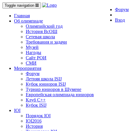
Toggle navigation
Форум
Главная
Вход
Об олимпиаде
Олимпийский год
История ВсОШ
Сетевая школа
Требования и задачи
Музей
Нагрды
Сайт РОИ
СМИ
Мероприятия
Форум
Летняя школа ISIJ
Кубок юниоров ISIJ
Турнир юниоров в Шумене
Европейская олимпиада юниоров
Клуб C++
Кубок ISIJ
IOI
Порядок IOI
IOI2016
История