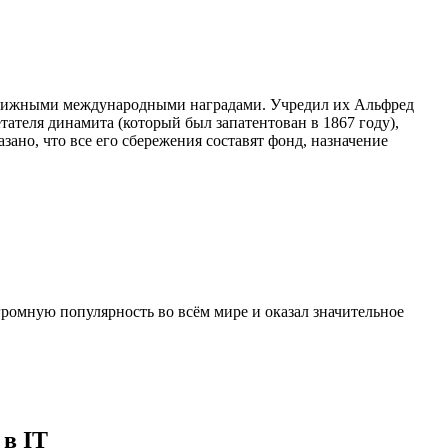
естижными международными наградами. Учредил их Альфред
ателя динамита (который был запатентован в 1867 году),
но, что все его сбережения составят фонд, назначение
громную популярность во всём мире и оказал значительное
 в IT