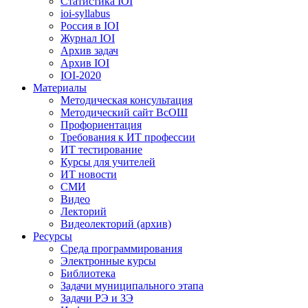
Статистика IOI
ioi-syllabus
Россия в IOI
Журнал IOI
Архив задач
Архив IOI
IOI-2020
Материалы
Методическая консультация
Методический сайт ВсОШ
Профориентация
Требования к ИТ профессии
ИТ тестирование
Курсы для учителей
ИТ новости
СМИ
Видео
Лекторий
Видеолекторий (архив)
Ресурсы
Среда программирования
Электронные курсы
Библиотека
Задачи муниципального этапа
Задачи РЭ и ЗЭ