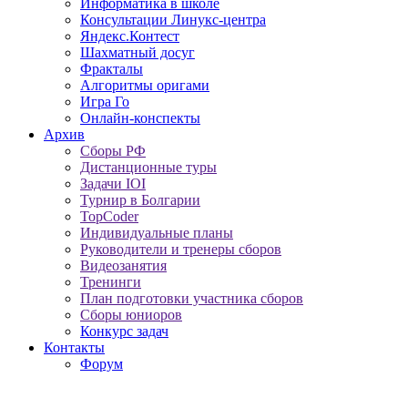
Информатика в школе
Консультации Линукс-центра
Яндекс.Контест
Шахматный досуг
Фракталы
Алгоритмы оригами
Игра Го
Онлайн-конспекты
Архив
Сборы РФ
Дистанционные туры
Задачи IOI
Турнир в Болгарии
TopCoder
Индивидуальные планы
Руководители и тренеры сборов
Видеозанятия
Тренинги
План подготовки участника сборов
Сборы юниоров
Конкурс задач
Контакты
Форум