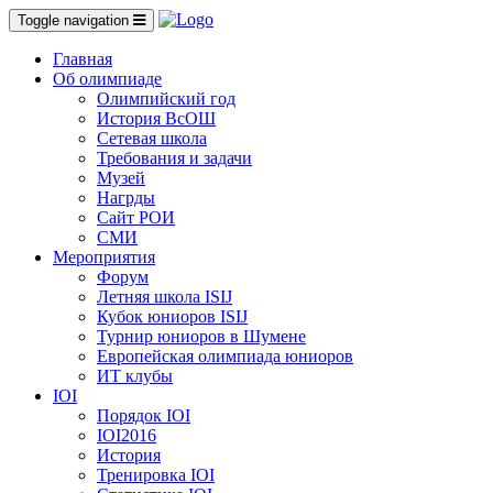
Toggle navigation
Главная
Об олимпиаде
Олимпийский год
История ВсОШ
Сетевая школа
Требования и задачи
Музей
Нагрды
Сайт РОИ
СМИ
Мероприятия
Форум
Летняя школа ISIJ
Кубок юниоров ISIJ
Турнир юниоров в Шумене
Европейская олимпиада юниоров
ИТ клубы
IOI
Порядок IOI
IOI2016
История
Тренировка IOI