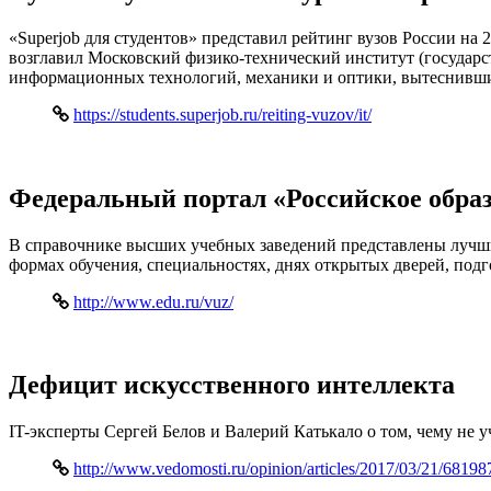
«Superjob для студентов» представил рейтинг вузов России на 
возглавил Московский физико-технический институт (государ
информационных технологий, механики и оптики, вытеснивши
https://students.superjob.ru/reiting-vuzov/it/
Федеральный портал «Российское обра
В справочнике высших учебных заведений представлены лучши
формах обучения, специальностях, днях открытых дверей, подг
http://www.edu.ru/vuz/
Дефицит искусственного интеллекта
IT-эксперты Сергей Белов и Валерий Катькало о том, чему не 
http://www.vedomosti.ru/opinion/articles/2017/03/21/681987-