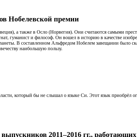
тов Нобелевской премии
веция), а также в Осло (Норвегия). Они считаются самыми пр
ат, гуманист и философ. Он вошел в историю в качестве изобрет
неты. В составленном Альфредом Нобелем завещании было сказа
овечеству наибольшую пользу.
бласти, который бы не слышал о языке Си. Этот язык приобрёл о
выпускников 2011–2016 гг., работающих