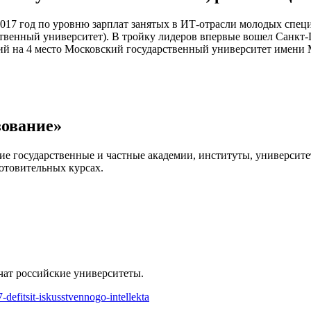
2017 год по уровню зарплат занятых в ИТ-отрасли молодых специ
ственный университет). В тройку лидеров впервые вошел Санкт
й на 4 место Московский государственный университет имени 
зование»
е государственные и частные академии, институты, университет
отовительных курсах.
учат российские университеты.
defitsit-iskusstvennogo-intellekta